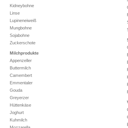
Kidneybohne
Linse
Lupineneiweiß
Mungbohne
Sojabohne
Zuckerschote
Milchprodukte
Appenzeller
Buttermilch
Camembert
Emmentaler
Gouda
Greyerzer
Hüttenkäse
Joghurt
Kuhmilch
Mozzarella