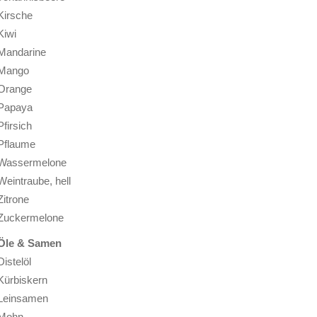
Kirsche
Kiwi
Mandarine
Mango
Orange
Papaya
Pfirsich
Pflaume
Wassermelone
Weintraube, hell
Zitrone
Zuckermelone
Öle & Samen
Distelöl
Kürbiskern
Leinsamen
Mohn