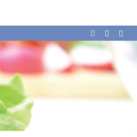
Telefon: +49 (0) 6404-90437
E-mail:
Fax: +49 (0) 6404-90458
info@cytolabor.de