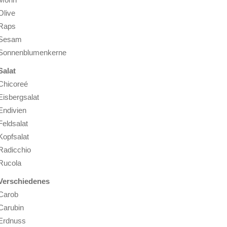
Olive
Raps
Sesam
Sonnenblumenkerne
Salat
Chicoreé
Eisbergsalat
Endivien
Feldsalat
Kopfsalat
Radicchio
Rucola
Verschiedenes
Carob
Carubin
Erdnuss