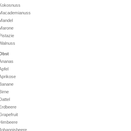
Kokosnuss
Macademianuss
Mandel
Marone
Pistazie
Walnuss
Obst
Ananas
Apfel
Aprikose
Banane
Birne
Dattel
Erdbeere
Grapefruit
Himbeere
Johannisbeere