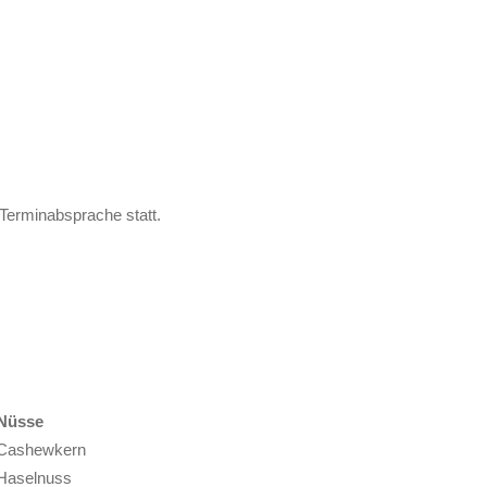
Terminabsprache statt.
Nüsse
Cashewkern
Haselnuss