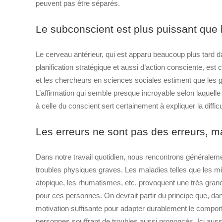
peuvent pas être séparés.
Le subconscient est plus puissant que 
Le cerveau antérieur, qui est apparu beaucoup plus tard da
planification stratégique et aussi d’action consciente, 
et les chercheurs en sciences sociales estiment que les g
L’affirmation qui semble presque incroyable selon laquell
à celle du conscient sert certainement à expliquer la diffic
Les erreurs ne sont pas des erreurs, 
Dans notre travail quotidien, nous rencontrons généraleme
troubles physiques graves. Les maladies telles que les mig
atopique, les rhumatismes, etc. provoquent une très gran
pour ces personnes. On devrait partir du principe que, da
motivation suffisante pour adapter durablement le compo
personnes souffrant de troubles aussi prononcés. Ici aus