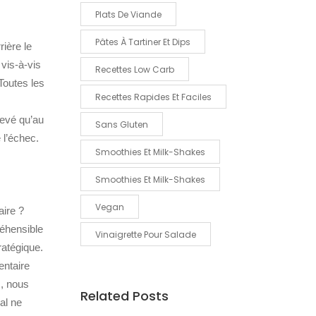
Plats De Viande
Pâtes À Tartiner Et Dips
ière le
 vis-à-vis
Recettes Low Carb
Toutes les
Recettes Rapides Et Faciles
levé qu’au
Sans Gluten
 l’échec.
Smoothies Et Milk-Shakes
Smoothies Et Milk-Shakes
Vegan
aire ?
réhensible
Vinaigrette Pour Salade
ratégique.
entaire
s, nous
Related Posts
al ne