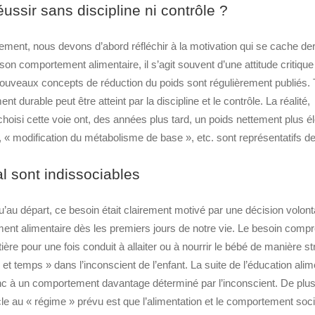
ussir sans discipline ni contrôle ?
ent, nous devons d’abord réfléchir à la motivation qui se cache derr
r son comportement alimentaire, il s’agit souvent d’une attitude critique
ouveaux concepts de réduction du poids sont régulièrement publiés. 
 durable peut être atteint par la discipline et le contrôle. La réalité,
hoisi cette voie ont, des années plus tard, un poids nettement plus é
, « modification du métabolisme de base », etc. sont représentatifs de
l sont indissociables
 qu’au départ, ce besoin était clairement motivé par une décision volont
nt alimentaire dès les premiers jours de notre vie. Le besoin comp
ère pour une fois conduit à allaiter ou à nourrir le bébé de manière st
t temps » dans l’inconscient de l’enfant. La suite de l’éducation alim
 donc à un comportement davantage déterminé par l’inconscient. De plu
e au « régime » prévu est que l’alimentation et le comportement soci