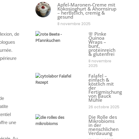
Apfel-Maronen-Creme mit
Kokosjoghurt & Ahornsirup
– herbstlich, cremig &
gesund
8 novembre 2025
🌸 Pinke
lexion, de
Quinoa
Wraps –
rologues
bunt,
proteinreich
ournée.
& glutenfrei
upérieure
8 novembre
2025
Falafel –
einfach &
köstlich mit
der
Fertigmischung
von Bauck
de
Mühle
atite
26 octobre 2025
entiel
Die Rolle des
Mikrobioms
offre une
in der
menschlichen
Verdauung
érale. Au