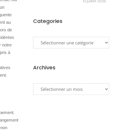
13 juillet 2025
 un
quente
Categories
ent au
lors de
Categories
sidérées
r notre
pris à
Archives
atives
ent.
Archives
ppement.
changement
 non