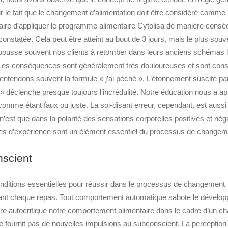
ur le fait que le changement d’alimentation doit être considéré comme
aire d’appliquer le programme alimentaire Cytolisa de manière consé
nstatée. Cela peut être atteint au bout de 3 jours, mais le plus souv
 pousse souvent nos clients à retomber dans leurs anciens schémas 
t. Les conséquences sont généralement très douloureuses et sont con
entendons souvent la formule « j’ai péché ». L’étonnement suscité pa
 » déclenche presque toujours l’incrédulité. Notre éducation nous a ap
comme étant faux ou juste. La soi-disant erreur, cependant, est aussi
n’est que dans la polarité des sensations corporelles positives et nég
les d’expérience sont un élément essentiel du processus de changem
nscient
onditions essentielles pour réussir dans le processus de changement
 avant chaque repas. Tout comportement automatique sabote le dévelo
e autocritique notre comportement alimentaire dans le cadre d’un 
ne fournit pas de nouvelles impulsions au subconscient. La perception