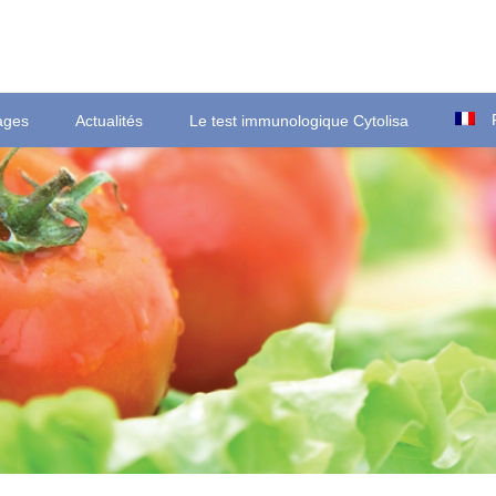
ages
Actualités
Le test immunologique Cytolisa
Ortsstraße 22
T
D-35423 Lich/Ober-Bessingen
F