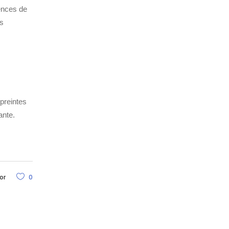
uences de
es
preintes
ante.
or
0