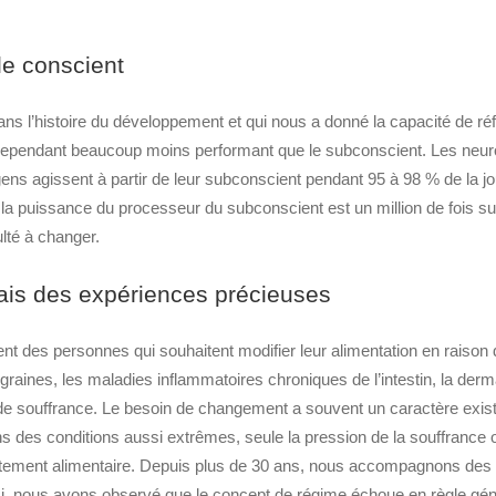
le conscient
ns l’histoire du développement et qui nous a donné la capacité de réf
est cependant beaucoup moins performant que le subconscient. Les neu
ens agissent à partir de leur subconscient pendant 95 à 98 % de la j
e la puissance du processeur du subconscient est un million de fois s
ulté à changer.
mais des expériences précieuses
nt des personnes qui souhaitent modifier leur alimentation en raison 
raines, les maladies inflammatoires chroniques de l’intestin, la derm
de souffrance. Le besoin de changement a souvent un caractère exist
ns des conditions aussi extrêmes, seule la pression de la souffrance 
rtement alimentaire. Depuis plus de 30 ans, nous accompagnons des
si, nous avons observé que le concept de régime échoue en règle gén