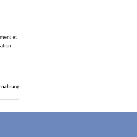
ement et
tation