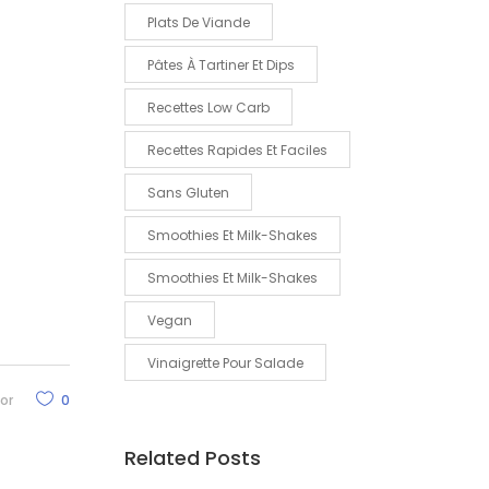
Plats De Viande
Pâtes À Tartiner Et Dips
Recettes Low Carb
Recettes Rapides Et Faciles
Sans Gluten
Smoothies Et Milk-Shakes
Smoothies Et Milk-Shakes
Vegan
Vinaigrette Pour Salade
or
0
Related Posts