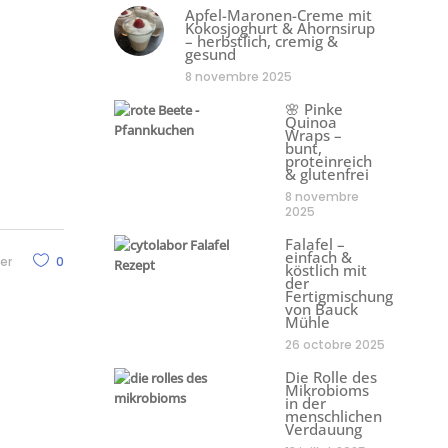
Apfel-Maronen-Creme mit
Kokosjoghurt & Ahornsirup
– herbstlich, cremig &
gesund
8 novembre 2025
🌸 Pinke
Quinoa
Wraps –
bunt,
proteinreich
& glutenfrei
8 novembre
2025
Falafel –
einfach &
er
0
köstlich mit
der
Fertigmischung
von Bauck
Mühle
26 octobre 2025
Die Rolle des
Mikrobioms
in der
menschlichen
Verdauung