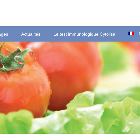
ages
Actualités
Le test immunologique Cytolisa
Ortsstraße 22
T
D-35423 Lich/Ober-Bessingen
F