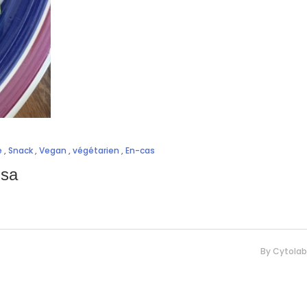
e
,
Snack
,
Vegan
,
végétarien
,
En-cas
lsa
By
Cytolab