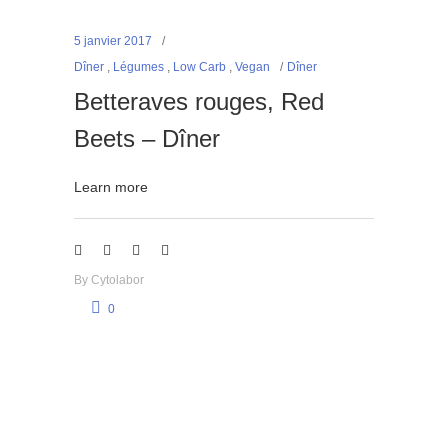
5 janvier 2017
Dîner
,
Légumes
,
Low Carb
,
Vegan
Dîner
Betteraves rouges, Red
Beets – Dîner
Learn more
By
Cytolabor
0