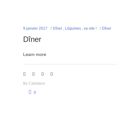
9 janvier 2017
Dîner
,
Légumes
,
va vite !
Dîner
Dîner
Learn more
By
Cytolabor
0