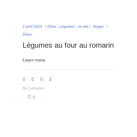
2 avril 2024
Dîner
,
Légumes
,
va vite !
,
Vegan
Dîner
Légumes au four au romarin
Learn more
By
Cytolabor
0