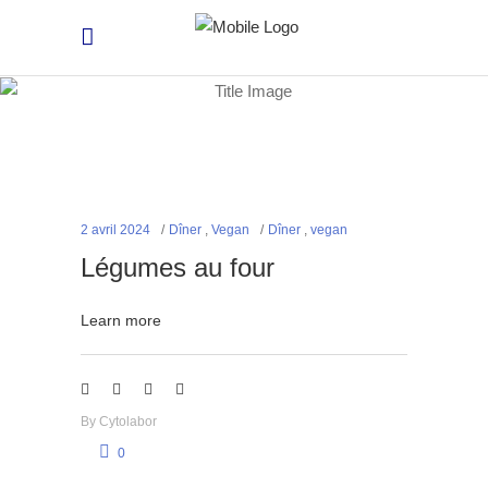
2 avril 2024
Dîner
,
Vegan
Dîner
,
vegan
Légumes au four
Learn more
By
Cytolabor
0