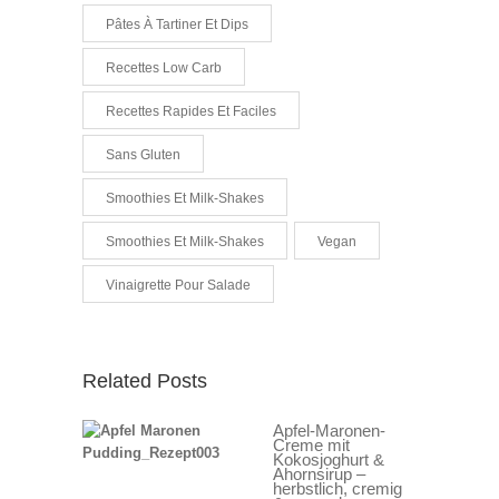
Pâtes À Tartiner Et Dips
Recettes Low Carb
Recettes Rapides Et Faciles
Sans Gluten
Smoothies Et Milk-Shakes
Smoothies Et Milk-Shakes
Vegan
Vinaigrette Pour Salade
Related Posts
Apfel-Maronen-
Creme mit
Kokosjoghurt &
Ahornsirup –
herbstlich, cremig