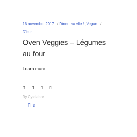
16 novembre 2017
Dîner
,
va vite !
,
Vegan
Dîner
Oven Veggies – Légumes
au four
Learn more
By
Cytolabor
0