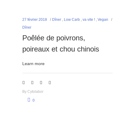
27 février 2018
Dîner
,
Low Carb
,
va vite !
,
Vegan
Dîner
Poêlée de poivrons,
poireaux et chou chinois
Learn more
By
Cytolabor
0