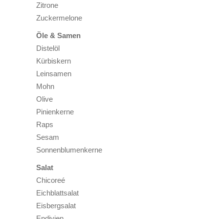
Zitrone
Zuckermelone
Öle & Samen
Distelöl
Kürbiskern
Leinsamen
Mohn
Olive
Pinienkerne
Raps
Sesam
Sonnenblumenkerne
Salat
Chicoreé
Eichblattsalat
Eisbergsalat
Endivien