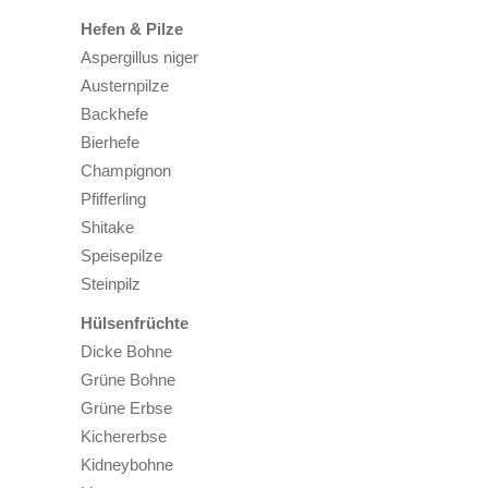
Hefen & Pilze
Aspergillus niger
Austernpilze
Backhefe
Bierhefe
Champignon
Pfifferling
Shitake
Speisepilze
Steinpilz
Hülsenfrüchte
Dicke Bohne
Grüne Bohne
Grüne Erbse
Kichererbse
Kidneybohne