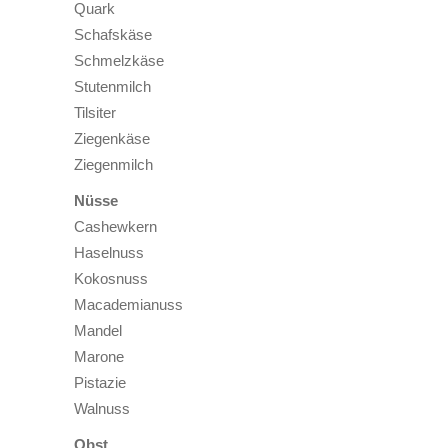
Quark
Schafskäse
Schmelzkäse
Stutenmilch
Tilsiter
Ziegenkäse
Ziegenmilch
Nüsse
Cashewkern
Haselnuss
Kokosnuss
Macademianuss
Mandel
Marone
Pistazie
Walnuss
Obst