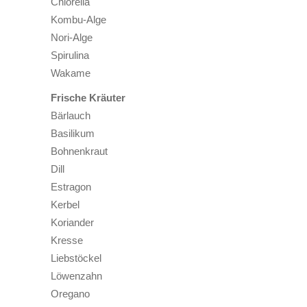
Chlorella
Kombu-Alge
Nori-Alge
Spirulina
Wakame
Frische Kräuter
Bärlauch
Basilikum
Bohnenkraut
Dill
Estragon
Kerbel
Koriander
Kresse
Liebstöckel
Löwenzahn
Oregano