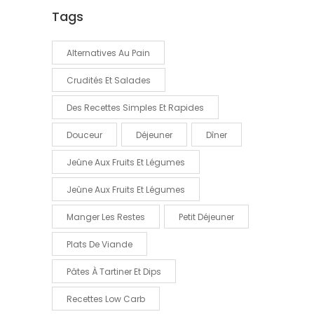
Tags
Alternatives Au Pain
Crudités Et Salades
Des Recettes Simples Et Rapides
Douceur
Déjeuner
Dîner
Jeûne Aux Fruits Et Légumes
Jeûne Aux Fruits Et Légumes
Manger Les Restes
Petit Déjeuner
Plats De Viande
Pâtes À Tartiner Et Dips
Recettes Low Carb