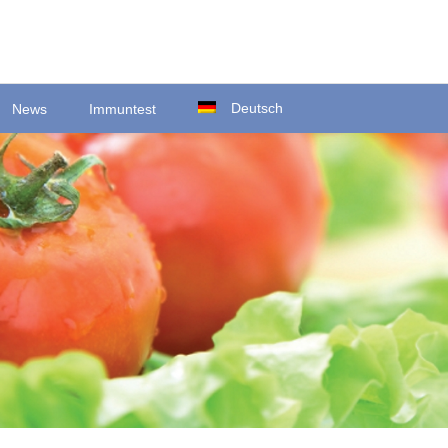
Deutsch
News
Immuntest
Ortsstraße 22
D-35423 Lich/Ober-Bessingen