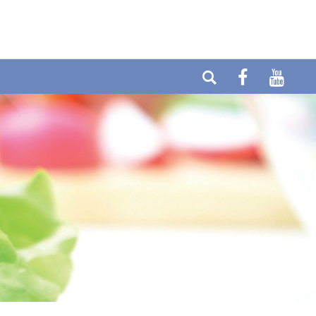
Telefon: +49 (0) 6404-90437
E-mail:
Fax: +49 (0) 6404-90458
info@cytolabor.de