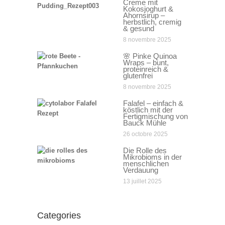
Creme mit
Kokosjoghurt &
Ahornsirup –
herbstlich, cremig
& gesund
8 novembre 2025
🌸 Pinke Quinoa
Wraps – bunt,
proteinreich &
glutenfrei
8 novembre 2025
Falafel – einfach &
köstlich mit der
Fertigmischung von
Bauck Mühle
26 octobre 2025
Die Rolle des
Mikrobioms in der
menschlichen
Verdauung
13 juillet 2025
Categories