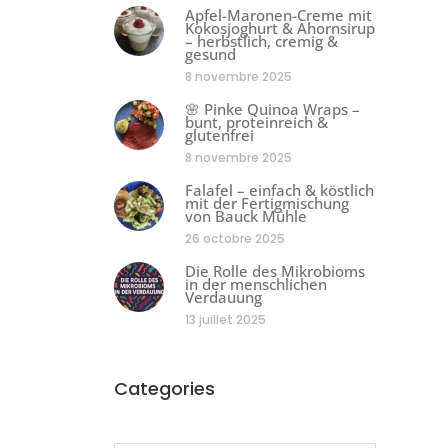
Apfel-Maronen-Creme mit
Kokosjoghurt & Ahornsirup
– herbstlich, cremig &
gesund
8 novembre 2025
🌸 Pinke Quinoa Wraps –
bunt, proteinreich &
glutenfrei
8 novembre 2025
Falafel – einfach & köstlich
mit der Fertigmischung
von Bauck Mühle
26 octobre 2025
Die Rolle des Mikrobioms
in der menschlichen
Verdauung
13 juillet 2025
Categories
Categories