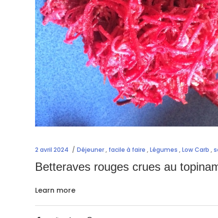
2 avril 2024
Déjeuner
,
facile à faire
,
Légumes
,
Low Carb
,
s
Betteraves rouges crues au topina
Learn more