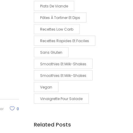
Plats De Viande
Pâtes À Tartiner Et Dips
Recettes Low Carb
Recettes Rapides Et Faciles
Sans Gluten
Smoothies Et Milk-Shakes
Smoothies Et Milk-Shakes
Vegan
Vinaigrette Pour Salade
or
0
Related Posts