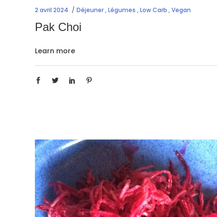
2 avril 2024
Déjeuner
,
Légumes
,
Low Carb
,
Vegan
Pak Choi
Learn more