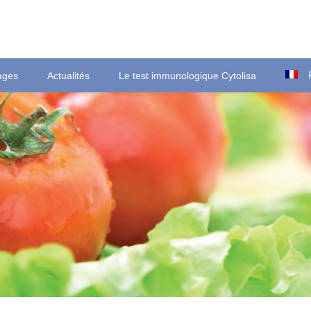
ages
Actualités
Le test immunologique Cytolisa
Ortsstraße 22
T
D-35423 Lich/Ober-Bessingen
F