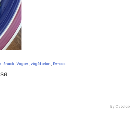
e
,
Snack
,
Vegan
,
végétarien
,
En-cas
lsa
By
Cytolab