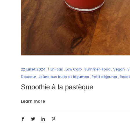
22 juillet 2024
En-cas
,
Low Carb
,
Summer-Food
,
Vegan
,
v
Douceur
,
Jeûne aux fruits et légumes
,
Petit déjeuner
,
Recet
Smoothie à la pastèque
Learn more