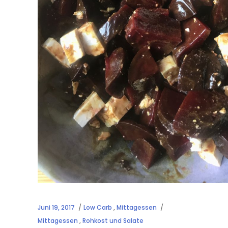
Juni 19, 2017
Low Carb
,
Mittagessen
Mittagessen
,
Rohkost und Salate