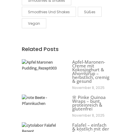
Smoothies & Shakes
Smoothies Und Shakes
Süßes
Vegan
Related Posts
Apfel-Maronen-
Creme mit
Kokosjoghurt &
Ahornsirup –
herbstlich, cremig
& gesund
November 8, 2025
🌸 Pinke Quinoa
Wraps – bunt,
proteinreich &
glutenfrei
November 8, 2025
Falafel – einfach
& köstlich mit der