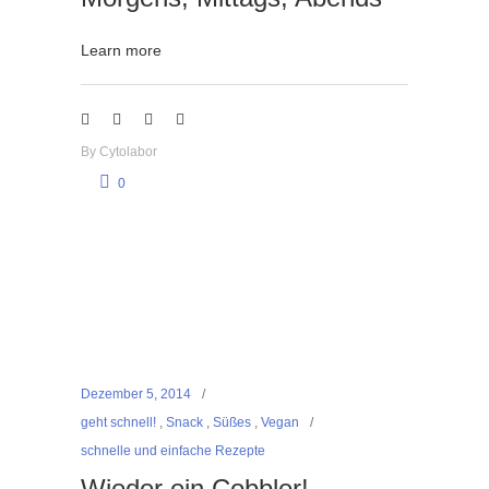
Learn more
By
Cytolabor
0
Dezember 5, 2014
geht schnell!
,
Snack
,
Süßes
,
Vegan
schnelle und einfache Rezepte
Wieder ein Cobbler!