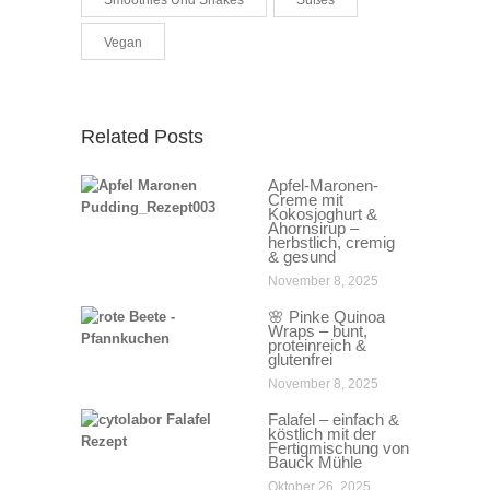
Smoothies Und Shakes
Süßes
Vegan
Related Posts
Apfel-Maronen-
Creme mit
Kokosjoghurt &
Ahornsirup –
herbstlich, cremig
& gesund
November 8, 2025
🌸 Pinke Quinoa
Wraps – bunt,
proteinreich &
glutenfrei
November 8, 2025
Falafel – einfach &
köstlich mit der
Fertigmischung von
Bauck Mühle
Oktober 26, 2025