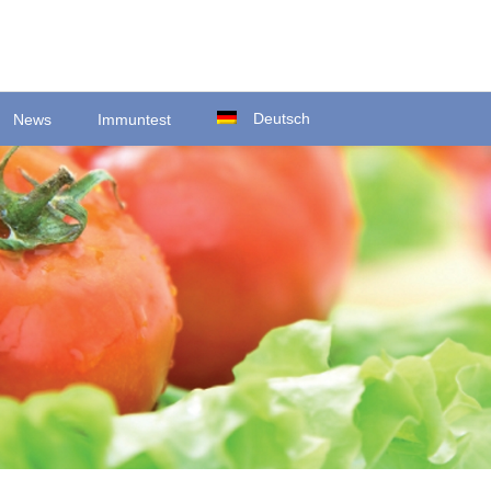
Deutsch
News
Immuntest
Ortsstraße 22
D-35423 Lich/Ober-Bessingen