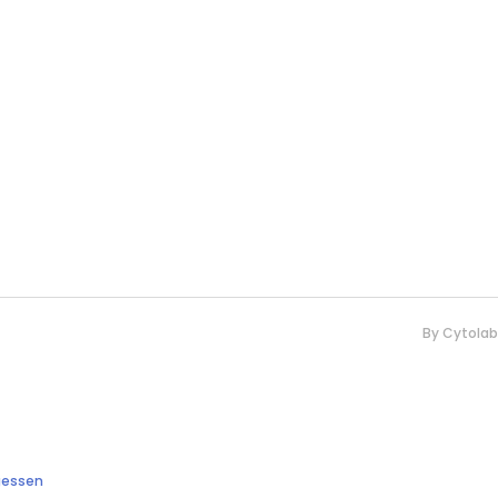
By
Cytolab
gessen