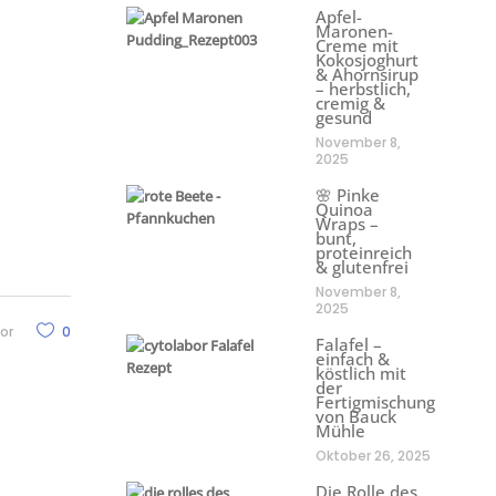
Apfel-
Maronen-
Creme mit
Kokosjoghurt
& Ahornsirup
– herbstlich,
cremig &
gesund
November 8,
2025
🌸 Pinke
Quinoa
Wraps –
bunt,
proteinreich
& glutenfrei
November 8,
2025
or
0
Falafel –
einfach &
köstlich mit
der
Fertigmischung
von Bauck
Mühle
Oktober 26, 2025
Die Rolle des