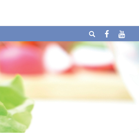
Telefon: +49 (0) 6404-90437
E-mail:
Fax: +49 (0) 6404-90458
info@cytolabor.de