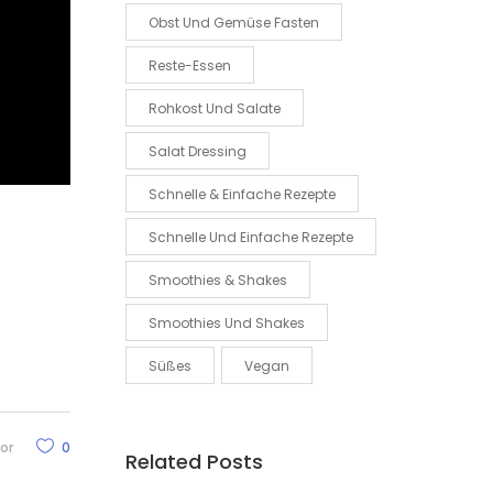
Obst Und Gemüse Fasten
Reste-Essen
Rohkost Und Salate
Salat Dressing
Schnelle & Einfache Rezepte
Schnelle Und Einfache Rezepte
Smoothies & Shakes
Smoothies Und Shakes
Süßes
Vegan
or
0
Related Posts