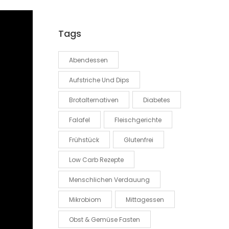
Tags
Abendessen
Aufstriche Und Dips
Brotalternativen
Diabetes
Falafel
Fleischgerichte
Frühstück
Glutenfrei
Low Carb Rezepte
Menschlichen Verdauung
Mikrobiom
Mittagessen
Obst & Gemüse Fasten