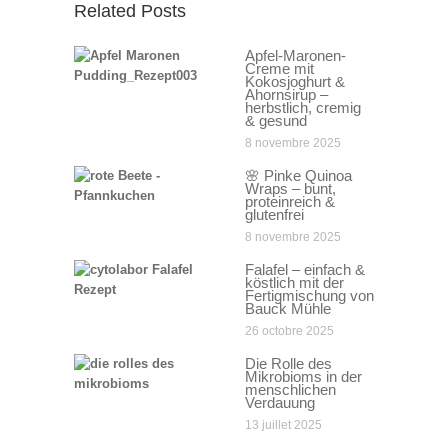
Related Posts
Apfel-Maronen-
Creme mit
Kokosjoghurt &
Ahornsirup –
herbstlich, cremig
& gesund
8 novembre 2025
🌸 Pinke Quinoa
Wraps – bunt,
proteinreich &
glutenfrei
8 novembre 2025
Falafel – einfach &
köstlich mit der
Fertigmischung von
Bauck Mühle
26 octobre 2025
Die Rolle des
Mikrobioms in der
menschlichen
Verdauung
13 juillet 2025