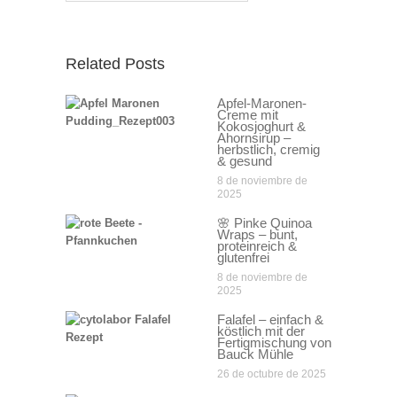
Related Posts
Apfel-Maronen-
Creme mit
Kokosjoghurt &
Ahornsirup –
herbstlich, cremig
& gesund
8 de noviembre de
2025
🌸 Pinke Quinoa
Wraps – bunt,
proteinreich &
glutenfrei
8 de noviembre de
2025
Falafel – einfach &
köstlich mit der
Fertigmischung von
Bauck Mühle
26 de octubre de 2025