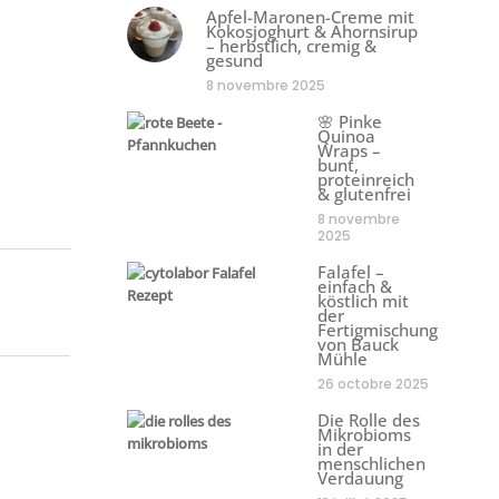
Apfel-Maronen-Creme mit
Kokosjoghurt & Ahornsirup
– herbstlich, cremig &
gesund
8 novembre 2025
🌸 Pinke
Quinoa
Wraps –
bunt,
proteinreich
& glutenfrei
8 novembre
2025
Falafel –
einfach &
köstlich mit
der
Fertigmischung
von Bauck
Mühle
26 octobre 2025
Die Rolle des
Mikrobioms
in der
menschlichen
Verdauung