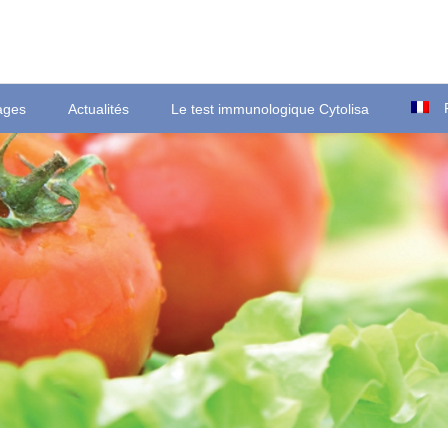
ages
Actualités
Le test immunologique Cytolisa
Ortsstraße 22
T
D-35423 Lich/Ober-Bessingen
F