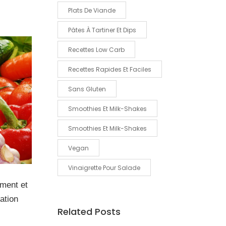
Plats De Viande
Pâtes À Tartiner Et Dips
Recettes Low Carb
Recettes Rapides Et Faciles
Sans Gluten
Smoothies Et Milk-Shakes
Smoothies Et Milk-Shakes
Vegan
Vinaigrette Pour Salade
ement et
tation
Related Posts