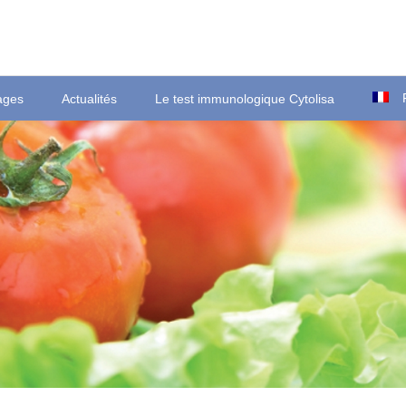
ages
Actualités
Le test immunologique Cytolisa
Ortsstraße 22
T
D-35423 Lich/Ober-Bessingen
F