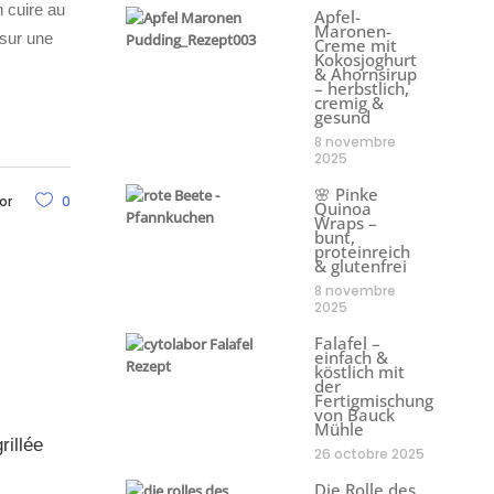
n cuire au
Apfel-
Maronen-
 sur une
Creme mit
Kokosjoghurt
& Ahornsirup
– herbstlich,
cremig &
gesund
8 novembre
2025
🌸 Pinke
or
0
Quinoa
Wraps –
bunt,
proteinreich
& glutenfrei
8 novembre
2025
Falafel –
einfach &
köstlich mit
der
Fertigmischung
von Bauck
Mühle
rillée
26 octobre 2025
Die Rolle des