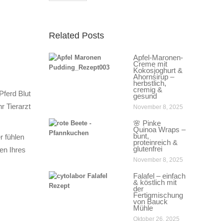
Related Posts
Apfel-Maronen-
Creme mit
Kokosjoghurt &
Ahornsirup –
herbstlich,
cremig &
Pferd Blut
gesund
r Tierarzt
November 8, 2025
🌸 Pinke
Quinoa Wraps –
bunt,
r fühlen
proteinreich &
glutenfrei
en Ihres
November 8, 2025
Falafel – einfach
& köstlich mit
der
Fertigmischung
von Bauck
Mühle
Oktober 26, 2025