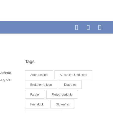
Telefon: +49 (0) 6404-90437
E-mail:
Fax: +49 (0) 6404-90458
info@cytolabor.de
Tags
Asthma.
Abendessen
Aufstriche Und Dips
rung der
Brotalternativen
Diabetes
Falafel
Fleischgerichte
Frühstück
Glutenfrei