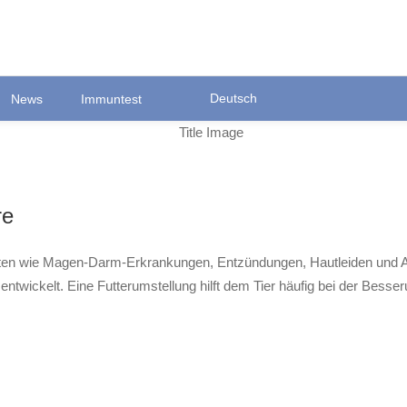
Deutsch
News
Immuntest
Ortsstraße 22
D-35423 Lich/Ober-Bessingen
re
iten wie Magen-Darm-Erkrankungen, Entzündungen, Hautleiden und 
ntwickelt. Eine Futterumstellung hilft dem Tier häufig bei der Besse