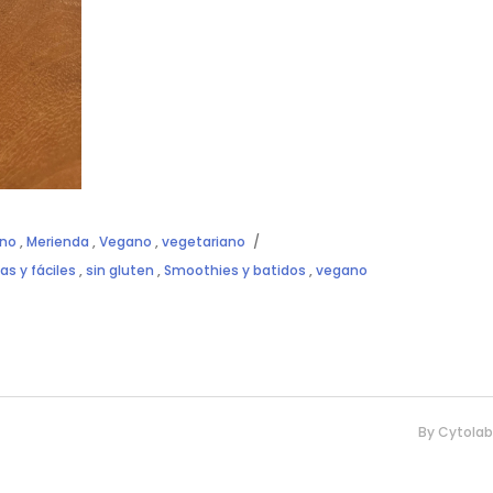
ano
,
Merienda
,
Vegano
,
vegetariano
as y fáciles
,
sin gluten
,
Smoothies y batidos
,
vegano
By
Cytolab