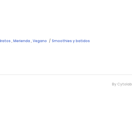
dratos
,
Merienda
,
Vegano
Smoothies y batidos
By
Cytolab