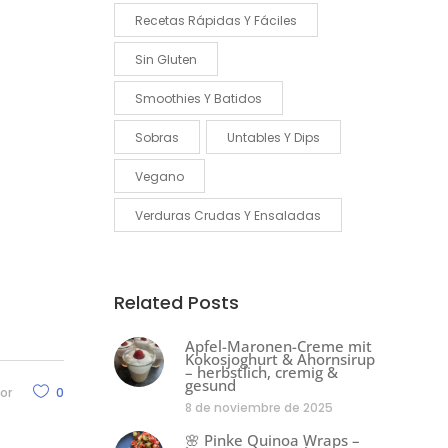
Recetas Rápidas Y Fáciles
Sin Gluten
Smoothies Y Batidos
Sobras
Untables Y Dips
Vegano
Verduras Crudas Y Ensaladas
Related Posts
Apfel-Maronen-Creme mit
Kokosjoghurt & Ahornsirup
– herbstlich, cremig &
gesund
or
0
8 de noviembre de 2025
🌸 Pinke Quinoa Wraps –