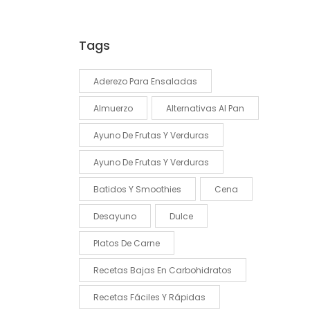
Tags
Aderezo Para Ensaladas
Almuerzo
Alternativas Al Pan
Ayuno De Frutas Y Verduras
Ayuno De Frutas Y Verduras
Batidos Y Smoothies
Cena
Desayuno
Dulce
Platos De Carne
Recetas Bajas En Carbohidratos
Recetas Fáciles Y Rápidas