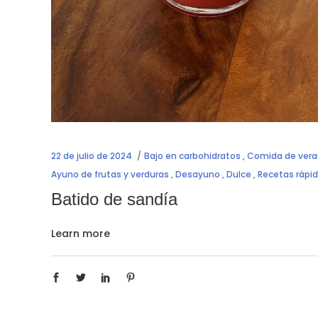
22 de julio de 2024
Bajo en carbohidratos
,
Comida de ver
Ayuno de frutas y verduras
,
Desayuno
,
Dulce
,
Recetas rápid
Batido de sandía
Learn more