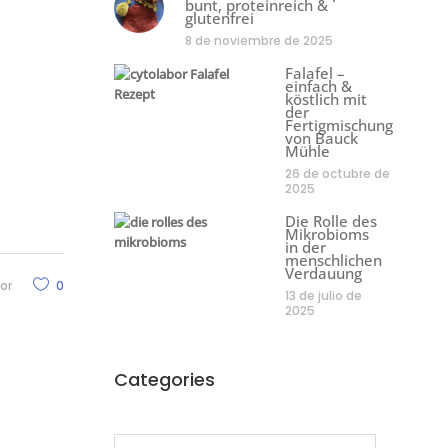
bunt, proteinreich &
glutenfrei
8 de noviembre de 2025
Falafel –
einfach &
köstlich mit
der
Fertigmischung
von Bauck
Mühle
26 de octubre de
2025
Die Rolle des
Mikrobioms
in der
menschlichen
Verdauung
or
0
13 de julio de
2025
Categories
Categories