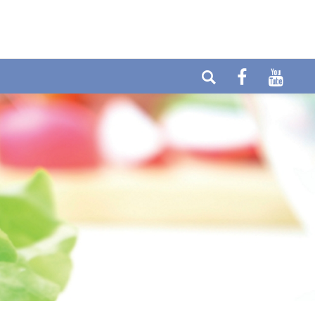
elefon: +49 (0) 6404-90437
E-mail:
ax: +49 (0) 6404-90458
info@cytolabor.de