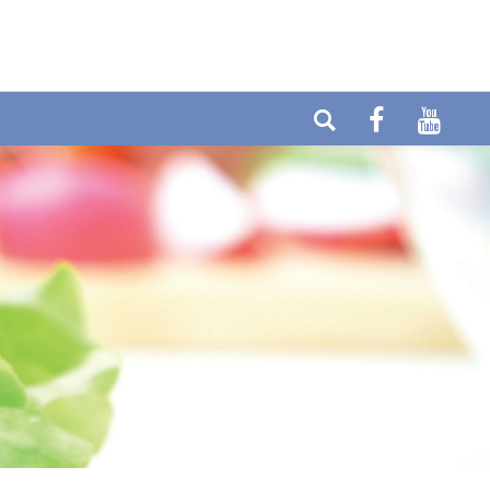
elefon: +49 (0) 6404-90437
E-mail:
ax: +49 (0) 6404-90458
info@cytolabor.de