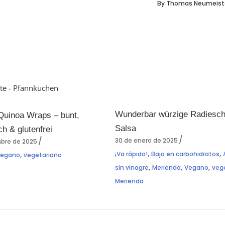
By
Thomas Neumeist
Wunderbar würzige Radiesc
Quinoa Wraps – bunt,
Salsa
ch & glutenfrei
30 de enero de 2025
mbre de 2025
,
,
,
¡Va rápido!
Bajo en carbohidratos
Vegano
vegetariano
,
,
,
sin vinagre
Merienda
Vegano
veg
Merienda