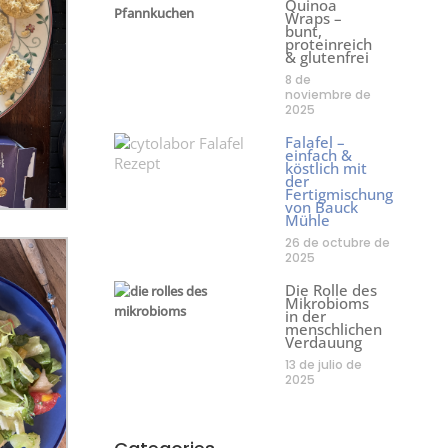
Quinoa
Wraps –
bunt,
proteinreich
& glutenfrei
8 de
noviembre de
2025
Falafel –
einfach &
köstlich mit
der
Fertigmischung
von Bauck
Mühle
26 de octubre de
2025
Die Rolle des
Mikrobioms
in der
menschlichen
Verdauung
13 de julio de
2025