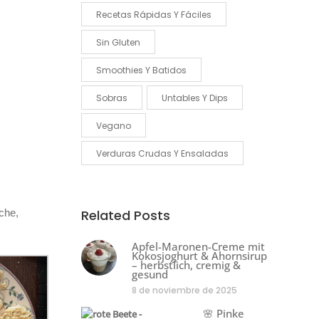
Recetas Rápidas Y Fáciles
Sin Gluten
Smoothies Y Batidos
Sobras
Untables Y Dips
Vegano
Verduras Crudas Y Ensaladas
che,
Related Posts
Apfel-Maronen-Creme mit
Kokosjoghurt & Ahornsirup
– herbstlich, cremig &
gesund
8 de noviembre de 2025
🌸 Pinke