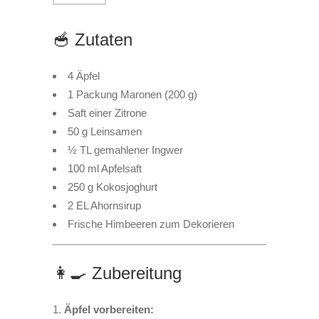
🥣 Zutaten
4 Äpfel
1 Packung Maronen (200 g)
Saft einer Zitrone
50 g Leinsamen
½ TL gemahlener Ingwer
100 ml Apfelsaft
250 g Kokosjoghurt
2 EL Ahornsirup
Frische Himbeeren zum Dekorieren
👩‍🍳 Zubereitung
Äpfel vorbereiten: