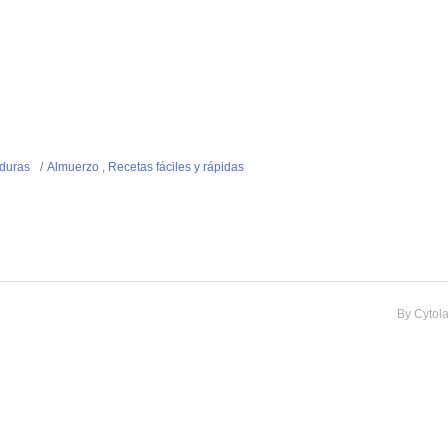
duras
Almuerzo
,
Recetas fáciles y rápidas
By
Cytol