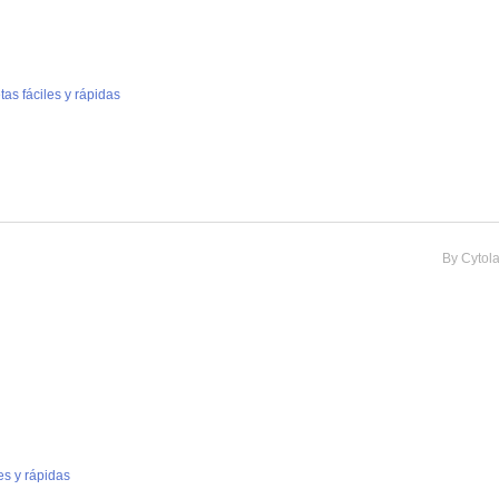
as fáciles y rápidas
By
Cytol
es y rápidas