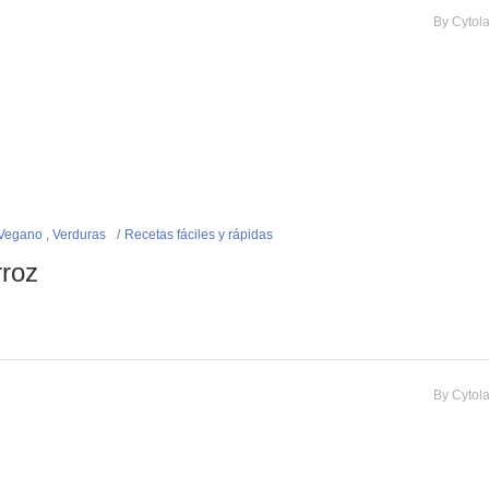
By
Cytol
Vegano
,
Verduras
Recetas fáciles y rápidas
rroz
By
Cytol