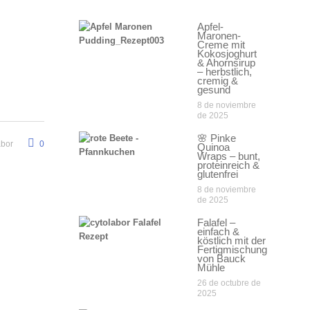
Apfel-
Maronen-
Creme mit
Kokosjoghurt
& Ahornsirup
– herbstlich,
cremig &
gesund
8 de noviembre
de 2025
🌸 Pinke
abor
0
Quinoa
Wraps – bunt,
proteinreich &
glutenfrei
8 de noviembre
de 2025
Falafel –
einfach &
köstlich mit der
Fertigmischung
von Bauck
Mühle
26 de octubre de
2025