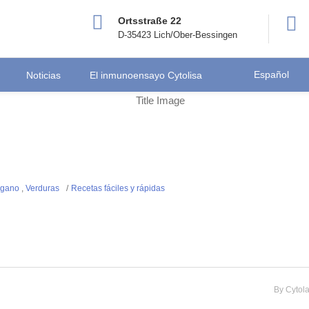
Ortsstraße 22
D-35423 Lich/Ober-Bessingen
Español
Noticias
El inmunoensayo Cytolisa
gano
,
Verduras
Recetas fáciles y rápidas
By
Cytol