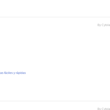
By
Cytol
as fáciles y rápidas
By
Cytol