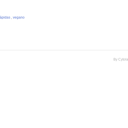
rápidas
,
vegano
By
Cytol