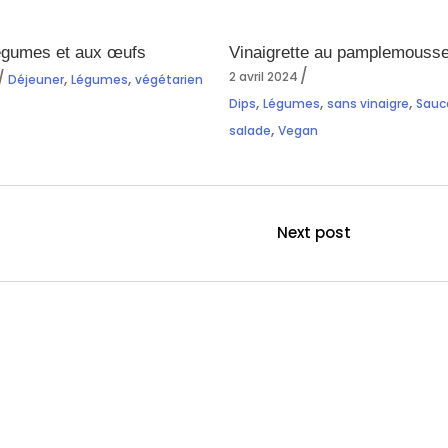
égumes et aux œufs
Vinaigrette au pamplemouss
2 avril 2024
,
,
Déjeuner
Légumes
végétarien
,
,
,
Dips
Légumes
sans vinaigre
Sauc
,
salade
Vegan
Next post