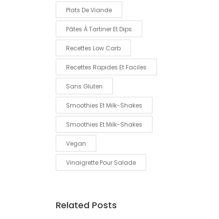
Plats De Viande
Pâtes À Tartiner Et Dips
Recettes Low Carb
Recettes Rapides Et Faciles
Sans Gluten
Smoothies Et Milk-Shakes
Smoothies Et Milk-Shakes
Vegan
Vinaigrette Pour Salade
Related Posts