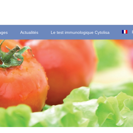
ages
Actualités
Le test immunologique Cytolisa
Ortsstraße 22
T
D-35423 Lich/Ober-Bessingen
F