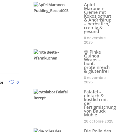
Apfel-
Maronen-
Creme mit
Kokosjoghurt
& Ahornsirup
– herbstlich,
cremig &
gesund
8 novembre
2025
🌸 Pinke
Quinoa
Wraps –
bunt,
proteinreich
& glutenfrei
8 novembre
2025
or
0
Falafel –
einfach &
köstlich mit
der
Fertigmischung
von Bauck
Mühle
26 octobre 2025
Die Rolle des