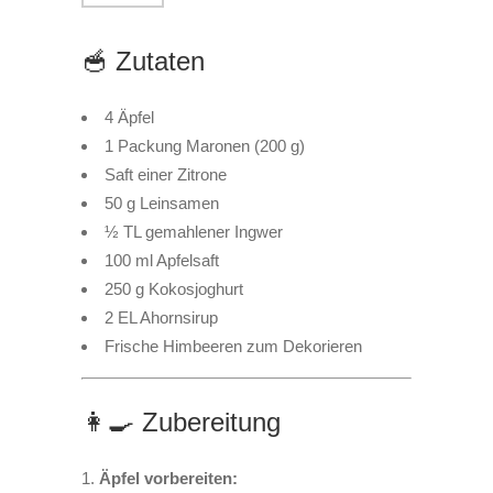
🥣 Zutaten
4 Äpfel
1 Packung Maronen (200 g)
Saft einer Zitrone
50 g Leinsamen
½ TL gemahlener Ingwer
100 ml Apfelsaft
250 g Kokosjoghurt
2 EL Ahornsirup
Frische Himbeeren zum Dekorieren
👩‍🍳 Zubereitung
Äpfel vorbereiten: