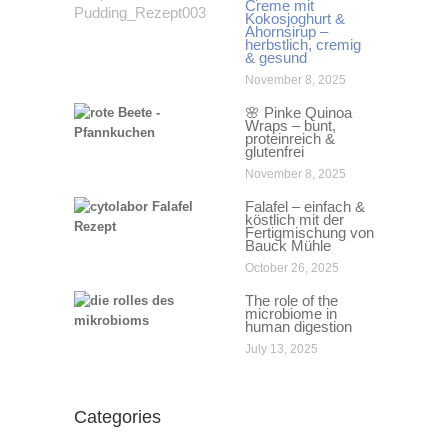
Creme mit
Kokosjoghurt &
Ahornsirup –
herbstlich, cremig
& gesund
November 8, 2025
🌸 Pinke Quinoa
Wraps – bunt,
proteinreich &
glutenfrei
November 8, 2025
Falafel – einfach &
köstlich mit der
Fertigmischung von
Bauck Mühle
October 26, 2025
The role of the
microbiome in
human digestion
July 13, 2025
Categories