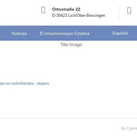
Ortsstraße 22
D-35423 Lich/Ober-Bessingen
Español
Noticias
El inmunoensayo Cytolisa
jas en carbohidratos
,
vegano
By
Cytol