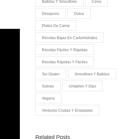
Batidos Y Smoothies
Cena
Desayuno
Dulce
Platos De Carne
Recetas Bajas En Carbohidratos
Recetas Fáciles Y Rápidas
Recetas Rápidas Y Fáciles
Sin Gluten
Smoothies Y Batidos
Sobras
Untables Y Dips
Vegano
Verduras Crudas Y Ensaladas
Related Posts