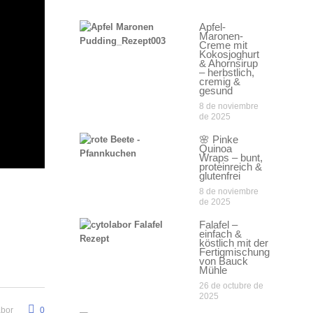
Apfel-
Maronen-
Creme mit
Kokosjoghurt
& Ahornsirup
– herbstlich,
cremig &
gesund
8 de noviembre
de 2025
🌸 Pinke
Quinoa
Wraps – bunt,
proteinreich &
glutenfrei
8 de noviembre
de 2025
Falafel –
einfach &
köstlich mit der
Fertigmischung
von Bauck
Mühle
26 de octubre de
2025
abor
0