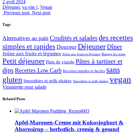
2 avril 2024
Déjeuner
,
va vite !
,
Vegan
Previous post
Next post
Tags
des recettes
Crudités et salades
Alternatives au pain
Déjeuner
simples et rapides
Dîner
Douceur
Jeûne aux fruits et légumes
Jeûne aux fruits et légumes
Manger les restes
Petit déjeuner
Pâtes à tartiner et
Plats de viande
sans
dips
Recettes Low Carb
Recettes rapides et faciles
vegan
gluten
Smoothies et milk-shakes
Smoothies et milk-shakes
Vinaigrette pour salade
Related Posts
Apfel-Maronen-Creme mit Kokosjoghurt &
Ahornsirup – herbstlich, cremig & gesund