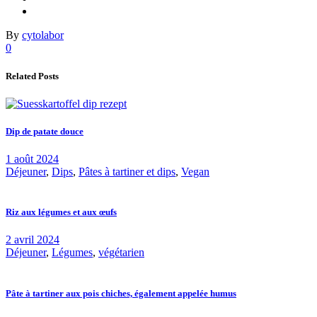
By
cytolabor
0
Related Posts
Dip de patate douce
1 août 2024
Déjeuner
,
Dips
,
Pâtes à tartiner et dips
,
Vegan
Riz aux légumes et aux œufs
2 avril 2024
Déjeuner
,
Légumes
,
végétarien
Pâte à tartiner aux pois chiches, également appelée humus