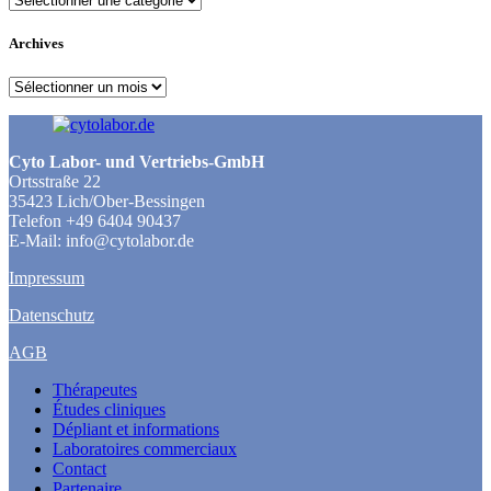
Archives
Archives
Cyto Labor- und Vertriebs-GmbH
Ortsstraße 22
35423 Lich/Ober-Bessingen
Telefon +49 6404 90437
E-Mail: info@cytolabor.de
Impressum
Datenschutz
AGB
Thérapeutes
Études cliniques
Dépliant et informations
Laboratoires commerciaux
Contact
Partenaire