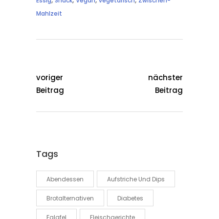
Essig
Snack
Vegan
vegetarisch
Zwischen-
Mahlzeit
voriger
nächster
Beitrag
Beitrag
Tags
Abendessen
Aufstriche Und Dips
Brotalternativen
Diabetes
Falafel
Fleischgerichte