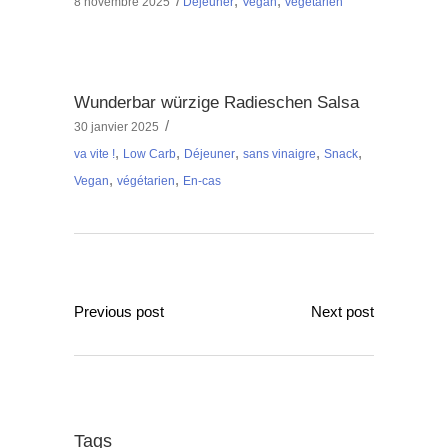
,
,
8 novembre 2025
Déjeuner
Vegan
végétarien
Wunderbar würzige Radieschen Salsa
30 janvier 2025
,
,
,
,
,
va vite !
Low Carb
Déjeuner
sans vinaigre
Snack
,
,
Vegan
végétarien
En-cas
Previous post
Next post
Tags