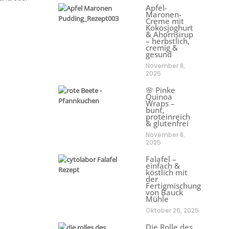
Apfel-
Maronen-
Creme mit
Kokosjoghurt
& Ahornsirup
– herbstlich,
cremig &
gesund
November 8,
2025
🌸 Pinke
Quinoa
Wraps –
bunt,
proteinreich
& glutenfrei
November 8,
2025
Falafel –
einfach &
köstlich mit
der
Fertigmischung
von Bauck
Mühle
Oktober 26, 2025
Die Rolle des