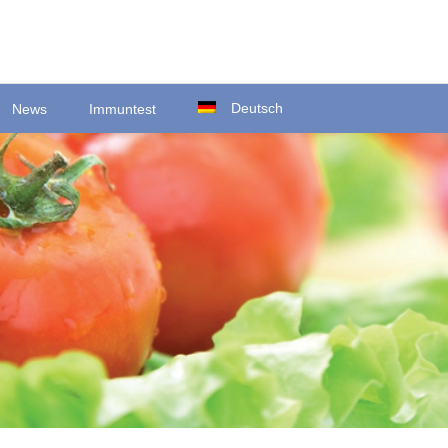
Deutsch
News
Immuntest
Ortsstraße 22
D-35423 Lich/Ober-Bessingen