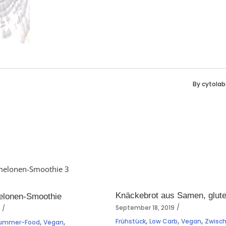
By
cytolab
Knäckebrot aus Samen, glute
lonen-Smoothie
September 18, 2019
4
,
,
,
,
,
Frühstück
Low Carb
Vegan
Zwisc
ummer-Food
Vegan