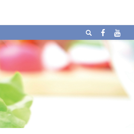
Telefon: +49 (0) 6404-90437
E-mail:
Fax: +49 (0) 6404-90458
info@cytolabor.de