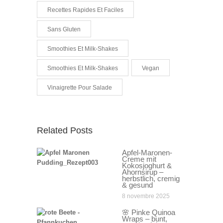
Recettes Rapides Et Faciles
Sans Gluten
Smoothies Et Milk-Shakes
Smoothies Et Milk-Shakes
Vegan
Vinaigrette Pour Salade
Related Posts
Apfel-Maronen-
Creme mit
Kokosjoghurt &
Ahornsirup –
herbstlich, cremig
& gesund
8 novembre 2025
🌸 Pinke Quinoa
Wraps – bunt,