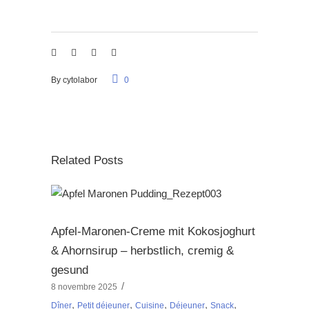
By
cytolabor
0
Related Posts
Apfel-Maronen-Creme mit Kokosjoghurt
& Ahornsirup – herbstlich, cremig &
gesund
8 novembre 2025
,
,
,
,
,
Dîner
Petit déjeuner
Cuisine
Déjeuner
Snack