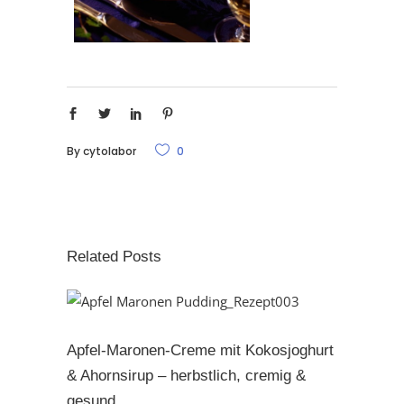
By
cytolabor
0
Related Posts
Apfel-Maronen-Creme mit Kokosjoghurt
& Ahornsirup – herbstlich, cremig &
gesund