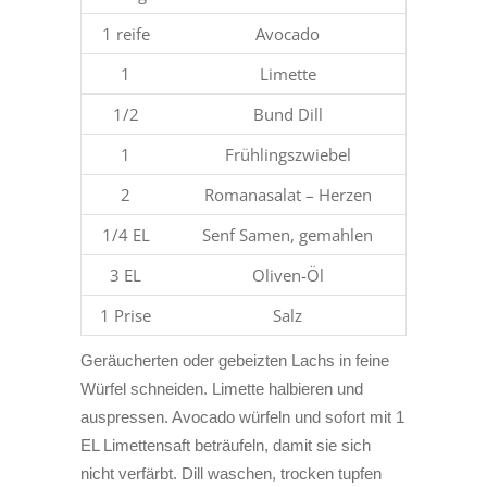
1 reife
Avocado
1
Limette
1/2
Bund Dill
1
Frühlingszwiebel
2
Romanasalat – Herzen
1/4 EL
Senf Samen, gemahlen
3 EL
Oliven-Öl
1 Prise
Salz
Geräucherten oder gebeizten Lachs in feine
Würfel schneiden. Limette halbieren und
auspressen. Avocado würfeln und sofort mit 1
EL Limettensaft beträufeln, damit sie sich
nicht verfärbt. Dill waschen, trocken tupfen