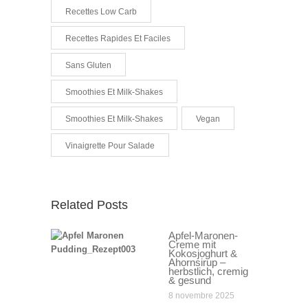
Recettes Low Carb
Recettes Rapides Et Faciles
Sans Gluten
Smoothies Et Milk-Shakes
Smoothies Et Milk-Shakes
Vegan
Vinaigrette Pour Salade
Related Posts
Apfel-Maronen-
Creme mit
Kokosjoghurt &
Ahornsirup –
herbstlich, cremig
& gesund
8 novembre 2025