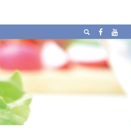
elefon: +49 (0) 6404-90437
E-mail:
ax: +49 (0) 6404-90458
info@cytolabor.de