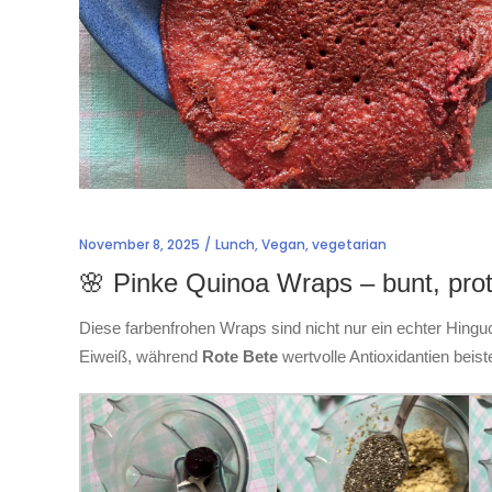
November 8, 2025
Lunch
,
Vegan
,
vegetarian
🌸 Pinke Quinoa Wraps – bunt, prote
Diese farbenfrohen Wraps sind nicht nur ein echter Hingu
Eiweiß, während
Rote Bete
wertvolle Antioxidantien beist