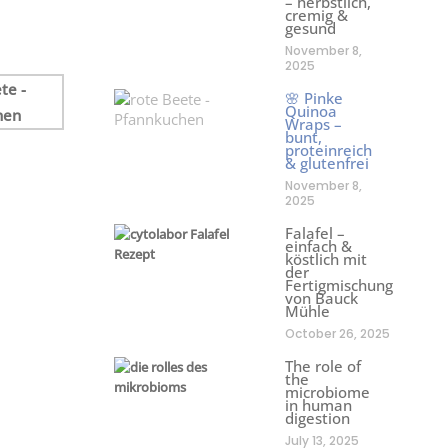
– herbstlich,
cremig &
gesund
November 8,
2025
🌸 Pinke
Quinoa
Wraps –
bunt,
proteinreich
& glutenfrei
November 8,
2025
Falafel –
einfach &
köstlich mit
der
Fertigmischung
von Bauck
Mühle
October 26, 2025
The role of
the
microbiome
in human
digestion
July 13, 2025