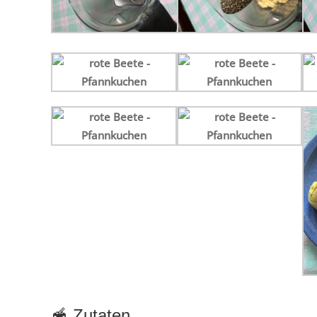
🥣 Zutaten