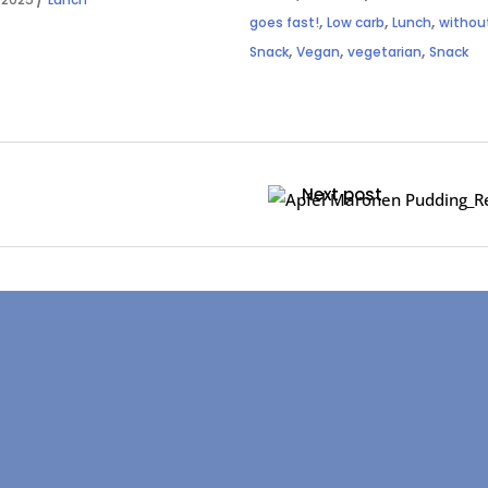
,
,
,
goes fast!
Low carb
Lunch
withou
,
,
,
Snack
Vegan
vegetarian
Snack
Next post