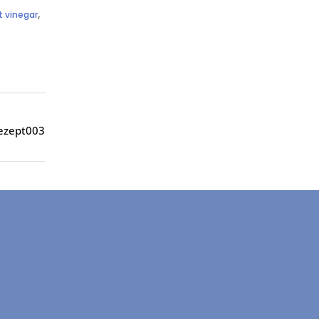
,
t vinegar