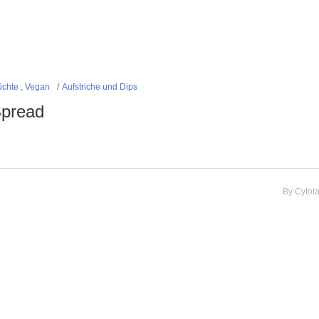
üchte
,
Vegan
Aufstriche und Dips
Spread
By
Cytol