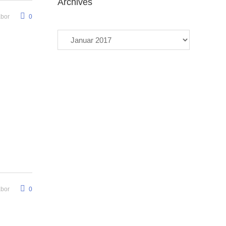
Archives
abor
0
Archives
abor
0