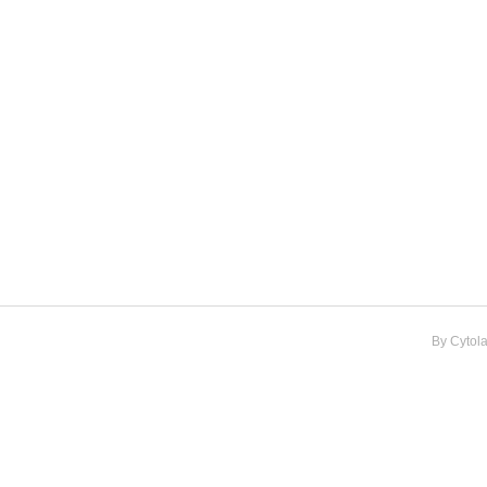
By
Cytol