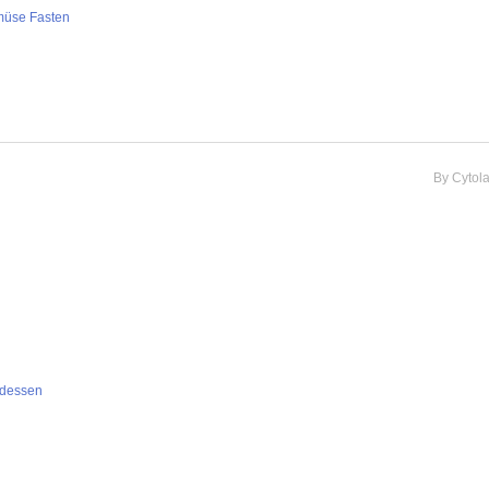
müse Fasten
By
Cytol
dessen