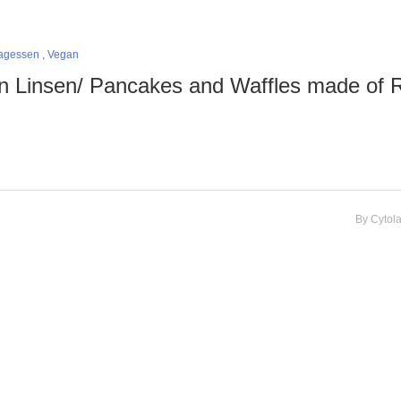
tagessen
,
Vegan
n Linsen/ Pancakes and Waffles made of 
By
Cytol