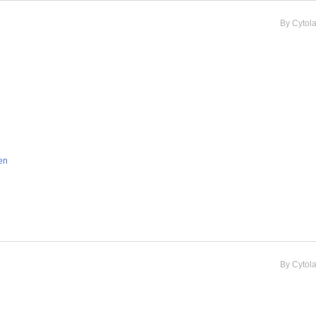
By
Cytol
en
By
Cytol