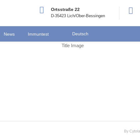
Ortsstraße 22
D-35423 Lich/Ober-Bessingen
Deutsch
News
Immuntest
By
Cytol