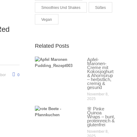
Smoothies Und Shakes
Süßes
Vegan
Red
Related Posts
Apfel-
Maronen-
Creme mit
Kokosjoghurt
abor
0
& Ahornsirup
– herbstlich,
cremig &
gesund
November 8,
2025
🌸 Pinke
Quinoa
Wraps – bunt,
proteinreich &
glutenfrei
November 8,
2025