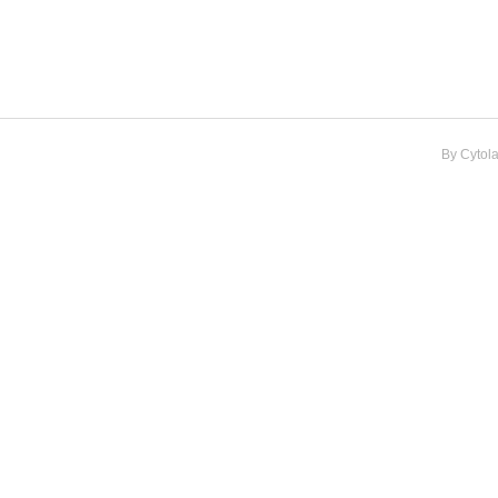
By
Cytol