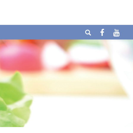
Telefon: +49 (0) 6404-90437
E-mail:
Fax: +49 (0) 6404-90458
info@cytolabor.de