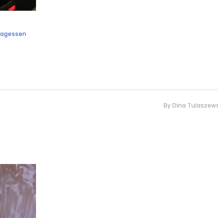
tagessen
By
Dina Tulaszews