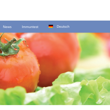
Deutsch
News
Immuntest
Ortsstraße 22
D-35423 Lich/Ober-Bessingen