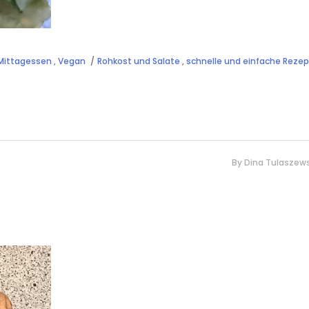
Mittagessen
,
Vegan
Rohkost und Salate
,
schnelle und einfache Reze
By
Dina Tulaszews