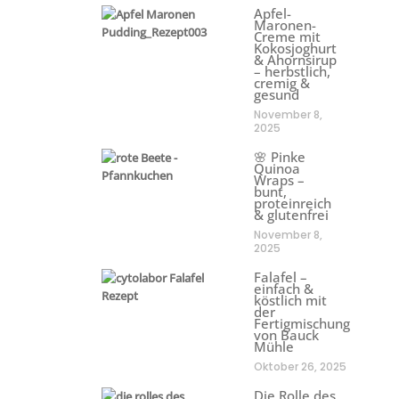
Apfel-
Maronen-
Creme mit
Kokosjoghurt
& Ahornsirup
– herbstlich,
cremig &
gesund
November 8,
2025
🌸 Pinke
Quinoa
Wraps –
bunt,
proteinreich
& glutenfrei
November 8,
2025
Falafel –
einfach &
köstlich mit
der
Fertigmischung
von Bauck
Mühle
Oktober 26, 2025
Die Rolle des