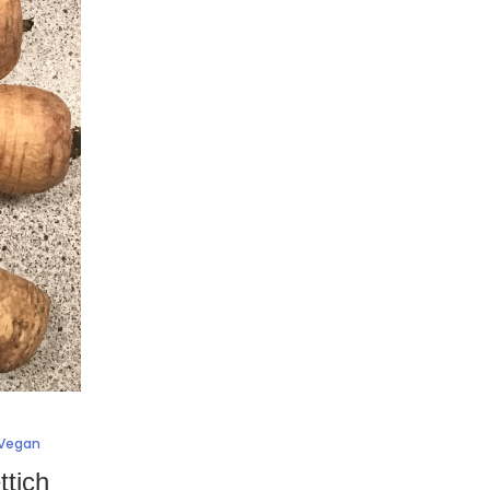
Vegan
ttich