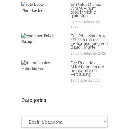
🌸 Pinke Quinoa
Wraps – bunt,
proteinreich &
glutenfrei
8 de noviembre de
2025
Falafel – einfach &
köstlich mit der
Fertigmischung von
Bauck Mühle
26 de octubre de 2025
Die Rolle des
Mikrobioms in der
menschlichen
Verdauung
13 de julio de 2025
Categories
Categories