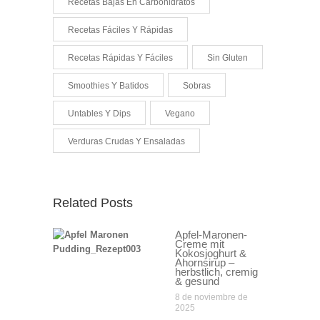
Recetas Bajas En Carbohidratos
Recetas Fáciles Y Rápidas
Recetas Rápidas Y Fáciles
Sin Gluten
Smoothies Y Batidos
Sobras
Untables Y Dips
Vegano
Verduras Crudas Y Ensaladas
Related Posts
Apfel-Maronen-
Creme mit
Kokosjoghurt &
Ahornsirup –
herbstlich, cremig
& gesund
8 de noviembre de
2025