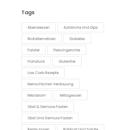
Tags
Abendessen
Aufstriche Und Dips
Brotalternativen
Diabetes
Falafel
Fleischgerichte
Frühstück
Glutenfrei
Low Carb Rezepte
Menschlichen Verdauung
Mikrobiom
Mittagessen
Obst & Gemüse Fasten
Obst Und Gemüse Fasten
Reste-Essen
Rohkost Und Salate