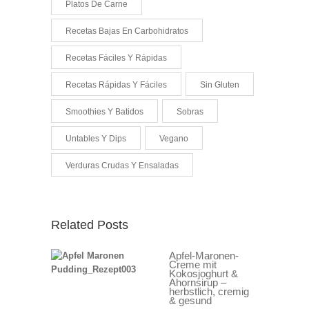
Platos De Carne
Recetas Bajas En Carbohidratos
Recetas Fáciles Y Rápidas
Recetas Rápidas Y Fáciles
Sin Gluten
Smoothies Y Batidos
Sobras
Untables Y Dips
Vegano
Verduras Crudas Y Ensaladas
Related Posts
Apfel-Maronen-
Creme mit
Kokosjoghurt &
Ahornsirup –
herbstlich, cremig
& gesund