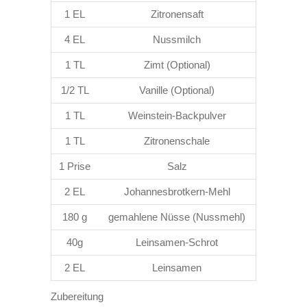
1 EL
Zitronensaft
4 EL
Nussmilch
1 TL
Zimt (Optional)
1/2 TL
Vanille (Optional)
1 TL
Weinstein-Backpulver
1 TL
Zitronenschale
1 Prise
Salz
2 EL
Johannesbrotkern-Mehl
180 g
gemahlene Nüsse (Nussmehl)
40g
Leinsamen-Schrot
2 EL
Leinsamen
Zubereitung