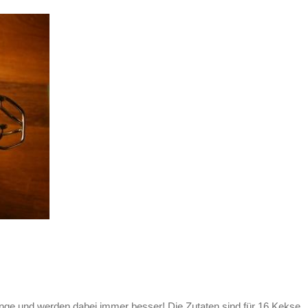
ange und werden dabei immer besser! Die Zutaten sind für 16 Kekse.