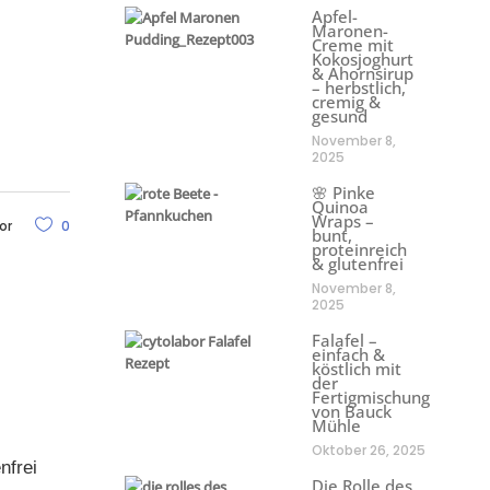
Apfel-
Maronen-
Creme mit
Kokosjoghurt
& Ahornsirup
– herbstlich,
cremig &
gesund
November 8,
2025
🌸 Pinke
Quinoa
Wraps –
or
0
bunt,
proteinreich
& glutenfrei
November 8,
2025
Falafel –
einfach &
köstlich mit
der
Fertigmischung
von Bauck
Mühle
Oktober 26, 2025
nfrei
Die Rolle des