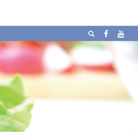
Telefon: +49 (0) 6404-90437
E-mail:
Fax: +49 (0) 6404-90458
info@cytolabor.de