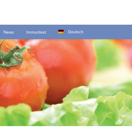
Deutsch
News
Immuntest
Ortsstraße 22
D-35423 Lich/Ober-Bessingen