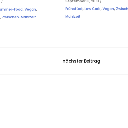
September 18, 2019
4
,
,
,
,
,
Frühstück
Low Carb
Vegan
Zwisc
ummer-Food
Vegan
,
Mahlzeit
h
Zwischen-Mahlzeit
nächster Beitrag