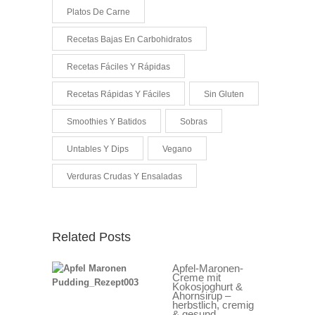
Platos De Carne
Recetas Bajas En Carbohidratos
Recetas Fáciles Y Rápidas
Recetas Rápidas Y Fáciles
Sin Gluten
Smoothies Y Batidos
Sobras
Untables Y Dips
Vegano
Verduras Crudas Y Ensaladas
Related Posts
Apfel-Maronen-
Creme mit
Kokosjoghurt &
Ahornsirup –
herbstlich, cremig
& gesund