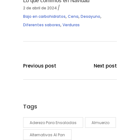
Lo que comimos en Navidad
2 de abril de 2024
,
,
,
Bajo en carbohidratos
Cena
Desayuno
,
Diferentes sabores
Verduras
Previous post
Next post
Tags
Aderezo Para Ensaladas
Almuerzo
Alternativas Al Pan