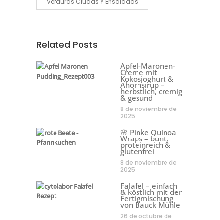
Verduras Crudas Y Ensaladas
Related Posts
Apfel-Maronen-
Creme mit
Kokosjoghurt &
Ahornsirup –
herbstlich, cremig
& gesund
8 de noviembre de
2025
🌸 Pinke Quinoa
Wraps – bunt,
proteinreich &
glutenfrei
8 de noviembre de
2025
Falafel – einfach
& köstlich mit der
Fertigmischung
von Bauck Mühle
26 de octubre de