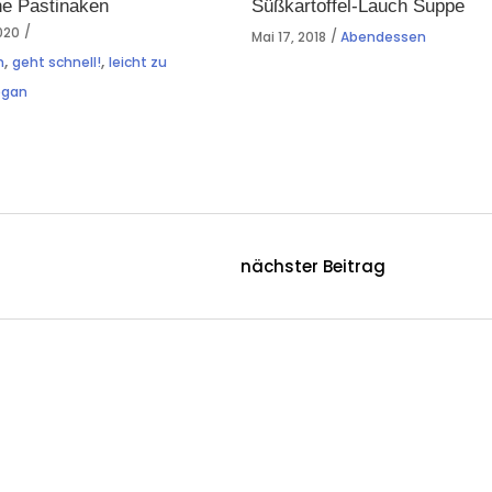
e Pastinaken
Süßkartoffel-Lauch Suppe
2020
Mai 17, 2018
Abendessen
,
,
n
geht schnell!
leicht zu
egan
nächster Beitrag