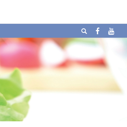
Telefon: +49 (0) 6404-90437
E-mail:
Fax: +49 (0) 6404-90458
info@cytolabor.de