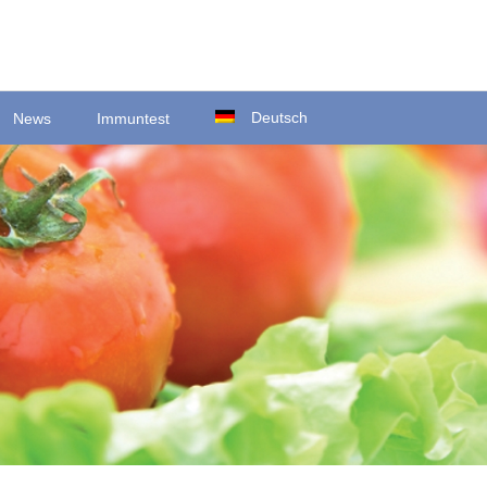
Deutsch
News
Immuntest
Ortsstraße 22
D-35423 Lich/Ober-Bessingen