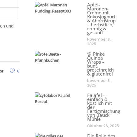
Apfel-
Maronen-
Creme mit
Kokosjoghurt
& Ahornsirup
– herbstlich,
den und
cremig &
gesund
November 8,
2025
🌸 Pinke
Quinoa
Wraps –
bunt,
proteinreich
or
0
& glutenfrei
November 8,
2025
Falafel –
einfach &
köstlich mit
der
Fertigmischung
von Bauck
Mühle
Oktober 26, 2025
Die Rolle des