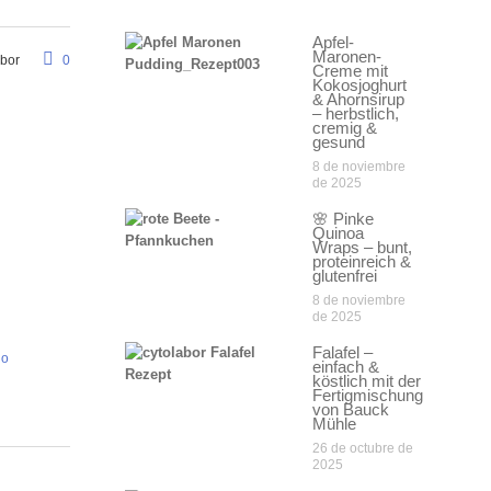
Apfel-
Maronen-
abor
0
Creme mit
Kokosjoghurt
& Ahornsirup
– herbstlich,
cremig &
gesund
8 de noviembre
de 2025
🌸 Pinke
Quinoa
Wraps – bunt,
proteinreich &
glutenfrei
8 de noviembre
de 2025
Falafel –
no
einfach &
köstlich mit der
Fertigmischung
von Bauck
Mühle
26 de octubre de
2025