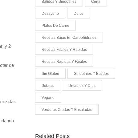
Batidos Y Smoothies
Cena
Desayuno
Dulce
Platos De Carne
Recetas Bajas En Carbohidratos
ri y 2
Recetas Fáciles Y Rápidas
Recetas Rápidas Y Fáciles
ctar de
Sin Gluten
Smoothies Y Batidos
Sobras
Untables Y Dips
Vegano
mezclar.
Verduras Crudas Y Ensaladas
zclando.
Related Posts