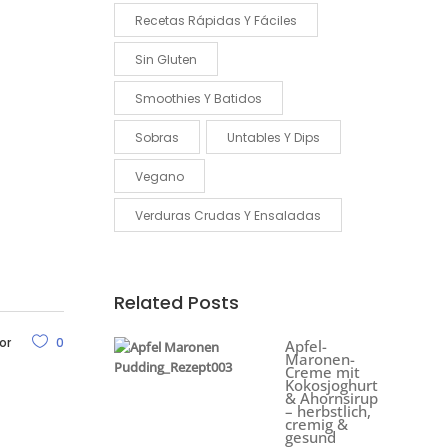
Recetas Rápidas Y Fáciles
Sin Gluten
Smoothies Y Batidos
Sobras
Untables Y Dips
Vegano
Verduras Crudas Y Ensaladas
Related Posts
or
0
Apfel-
Maronen-
Creme mit
Kokosjoghurt
& Ahornsirup
– herbstlich,
cremig &
gesund