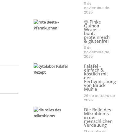
8 de
noviembre de
2025
🌸 Pinke
Quinoa
Wraps –
bunt,
proteinreich
& glutenfrei
8 de
noviembre de
2025
Falafel –
einfach &
köstlich mit
der
Fertigmischung
von Bauck
Mühle
26 de octubre de
2025
Die Rolle des
Mikrobioms
in der
menschlichen
Verdauung
13 de julio de