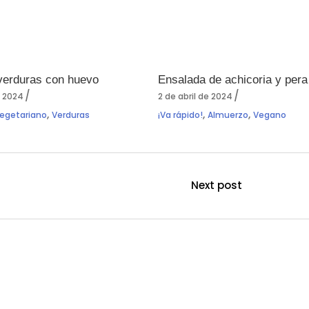
verduras con huevo
Ensalada de achicoria y pera
e 2024
2 de abril de 2024
,
,
,
egetariano
Verduras
¡Va rápido!
Almuerzo
Vegano
Next post