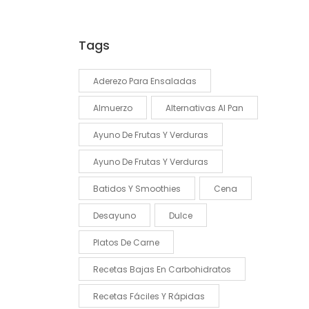
Tags
Aderezo Para Ensaladas
Almuerzo
Alternativas Al Pan
Ayuno De Frutas Y Verduras
Ayuno De Frutas Y Verduras
Batidos Y Smoothies
Cena
Desayuno
Dulce
Platos De Carne
Recetas Bajas En Carbohidratos
Recetas Fáciles Y Rápidas