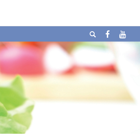
elefon: +49 (0) 6404-90437
E-mail:
ax: +49 (0) 6404-90458
info@cytolabor.de