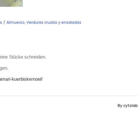
o
Almuerzo
,
Verduras crudas y ensaladas
 feine Stücke schneiden.
gen.
tamari-kuerbiskernoel/
By
cytolab