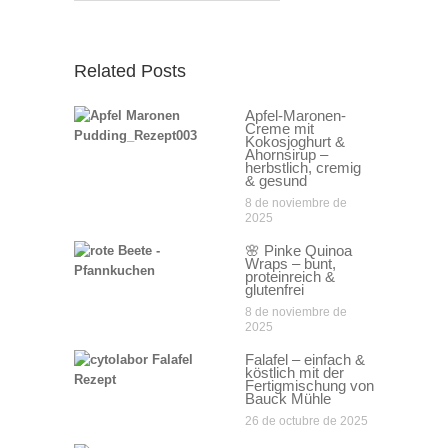
Related Posts
Apfel-Maronen-
Creme mit
Kokosjoghurt &
Ahornsirup –
herbstlich, cremig
& gesund
8 de noviembre de
2025
🌸 Pinke Quinoa
Wraps – bunt,
proteinreich &
glutenfrei
8 de noviembre de
2025
Falafel – einfach &
köstlich mit der
Fertigmischung von
Bauck Mühle
26 de octubre de 2025