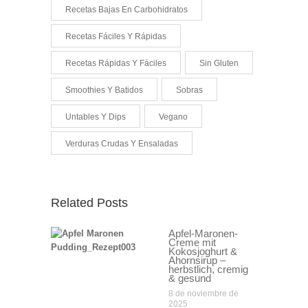
Recetas Bajas En Carbohidratos
Recetas Fáciles Y Rápidas
Recetas Rápidas Y Fáciles
Sin Gluten
Smoothies Y Batidos
Sobras
Untables Y Dips
Vegano
Verduras Crudas Y Ensaladas
Related Posts
Apfel-Maronen-
Creme mit
Kokosjoghurt &
Ahornsirup –
herbstlich, cremig
& gesund
8 de noviembre de
2025