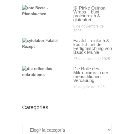
🌸 Pinke Quinoa
Wraps – bunt,
proteinreich &
glutenfrei
8 de noviembre de
2025
Falafel – einfach &
köstlich mit der
Fertigmischung von
Bauck Mühle
26 de octubre de 2025
Die Rolle des
Mikrobioms in der
menschlichen
Verdauung
13 de julio de 2025
Categories
Categories