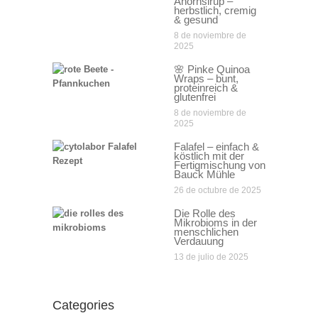
Ahornsirup –
herbstlich, cremig
& gesund
8 de noviembre de
2025
🌸 Pinke Quinoa
Wraps – bunt,
proteinreich &
glutenfrei
8 de noviembre de
2025
Falafel – einfach &
köstlich mit der
Fertigmischung von
Bauck Mühle
26 de octubre de 2025
Die Rolle des
Mikrobioms in der
menschlichen
Verdauung
13 de julio de 2025
Categories