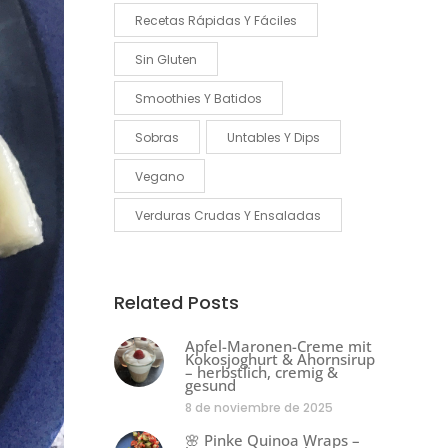
Recetas Rápidas Y Fáciles
Sin Gluten
Smoothies Y Batidos
Sobras
Untables Y Dips
Vegano
Verduras Crudas Y Ensaladas
Related Posts
Apfel-Maronen-Creme mit
Kokosjoghurt & Ahornsirup
– herbstlich, cremig &
gesund
8 de noviembre de 2025
🌸 Pinke Quinoa Wraps –