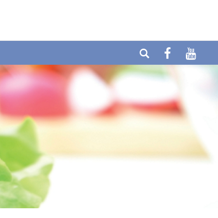
elefon: +49 (0) 6404-90437
E-mail:
ax: +49 (0) 6404-90458
info@cytolabor.de