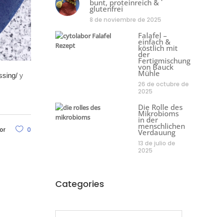
bunt, proteinreich &
glutenfrei
8 de noviembre de 2025
Falafel –
einfach &
köstlich mit
der
Fertigmischung
von Bauck
Mühle
essing/
y
26 de octubre de
2025
Die Rolle des
Mikrobioms
in der
menschlichen
or
0
Verdauung
13 de julio de
2025
Categories
Categories