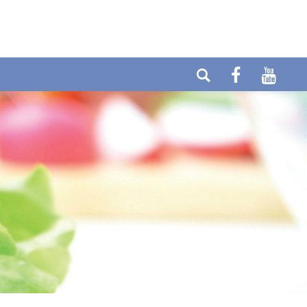
Telefon: +49 (0) 6404-90437
E-mail:
Fax: +49 (0) 6404-90458
info@cytolabor.de