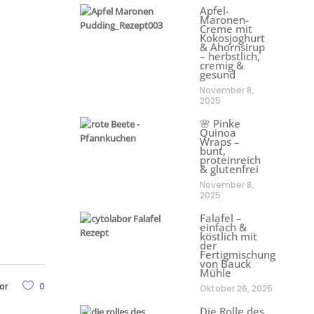
Apfel-
Maronen-
Creme mit
Kokosjoghurt
& Ahornsirup
– herbstlich,
cremig &
gesund
November 8,
2025
🌸 Pinke
Quinoa
Wraps –
bunt,
proteinreich
& glutenfrei
November 8,
2025
Falafel –
einfach &
köstlich mit
der
Fertigmischung
von Bauck
Mühle
or
0
Oktober 26, 2025
Die Rolle des