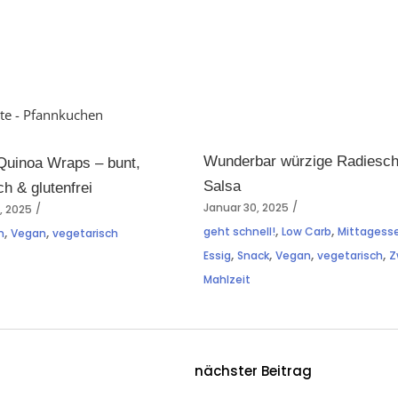
Wunderbar würzige Radiesc
Quinoa Wraps – bunt,
Salsa
ch & glutenfrei
Januar 30, 2025
, 2025
,
,
,
,
geht schnell!
Low Carb
Mittagess
n
Vegan
vegetarisch
,
,
,
,
Essig
Snack
Vegan
vegetarisch
Z
Mahlzeit
nächster Beitrag