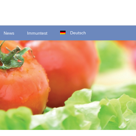
Deutsch
News
Immuntest
Ortsstraße 22
D-35423 Lich/Ober-Bessingen